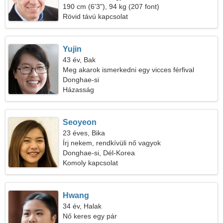
190 cm (6'3"), 94 kg (207 font)
Rövid távú kapcsolat
Yujin
43 év, Bak
Meg akarok ismerkedni egy vicces férfival
Donghae-si
Házasság
Seoyeon
23 éves, Bika
Írj nekem, rendkívüli nő vagyok
Donghae-si, Dél-Korea
Komoly kapcsolat
Hwang
34 év, Halak
Nő keres egy pár