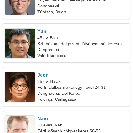
Egyedülálló férfi feleséget keres 22-29
Donghae-si
Túrázás, Balett
Yun
45 év, Bika
Színházban dolgozom, látványos nőt keresek
Donghae-si
Valódi kapcsolat
Jeon
35 év, Halak
Férfi találkozni akar egy nővel 24-31
Donghae-si, Dél-Korea
Földrajz, Csillagászat
Nam
59 éves, Rák
Férfi idősebb hölgyet keres 50-55