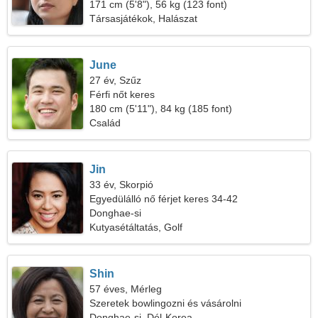
171 cm (5'8"), 56 kg (123 font)
Társasjátékok, Halászat
June
27 év, Szűz
Férfi nőt keres
180 cm (5'11"), 84 kg (185 font)
Család
Jin
33 év, Skorpió
Egyedülálló nő férjet keres 34-42
Donghae-si
Kutyasétáltatás, Golf
Shin
57 éves, Mérleg
Szeretek bowlingozni és vásárolni
Donghae-si, Dél-Korea