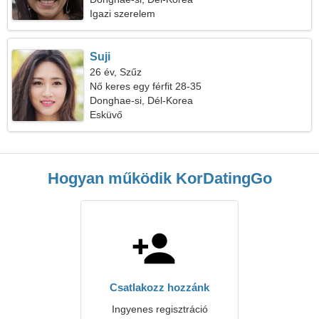
Igazi szerelem
Suji
26 év, Szűz
Nő keres egy férfit 28-35
Donghae-si, Dél-Korea
Esküvő
Hogyan működik KorDatingGo
Csatlakozz hozzánk
Ingyenes regisztráció