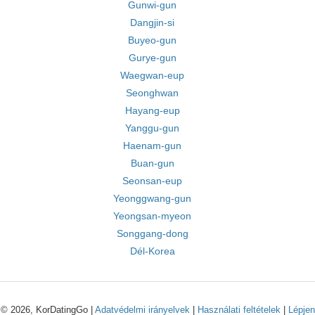
Gunwi-gun
Dangjin-si
Buyeo-gun
Gurye-gun
Waegwan-eup
Seonghwan
Hayang-eup
Yanggu-gun
Haenam-gun
Buan-gun
Seonsan-eup
Yeonggwang-gun
Yeongsan-myeon
Songgang-dong
Dél-Korea
© 2026, KorDatingGo |
Adatvédelmi irányelvek
|
Használati feltételek
|
Lépjen